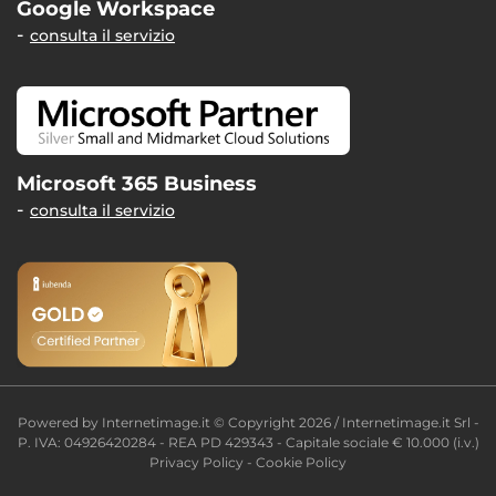
Google Workspace
consulta il servizio
Microsoft 365 Business
consulta il servizio
Powered by
Internetimage.it
© Copyright 2026 / Internetimage.it Srl -
P. IVA: 04926420284 - REA PD 429343 - Capitale sociale € 10.000 (i.v.)
Privacy Policy
-
Cookie Policy