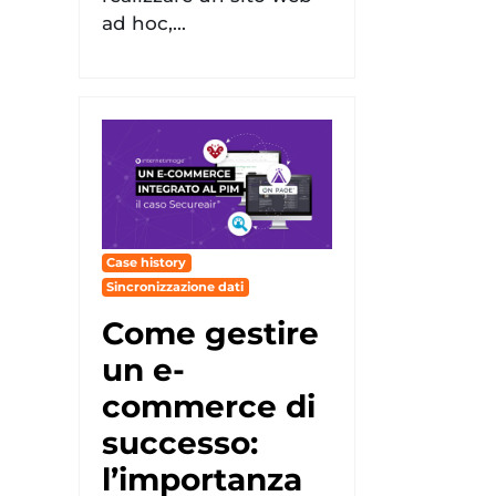
ad hoc,...
Case history
Sincronizzazione dati
Come gestire
un e-
commerce di
successo:
l’importanza