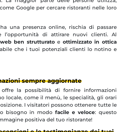
ti. La maggior parte delle persone utilizza,
a come Google per cercare ristoranti nelle loro
 ha una presenza online, rischia di passare
 l’opportunità di attirare nuovi clienti. Al
 web ben strutturato
e
ottimizzato in ottica
bile che i tuoi potenziali clienti lo notino e
mazioni sempre aggiornate
ffre la possibilità di fornire informazioni
uo locale, come il menù, le specialità, gli orari
posizione. I visitatori possono ottenere tutte le
nno bisogno in modo
facile e veloce
: questo
mmagine positiva del tuo ristorante!
ecensioni e le testimonianze dei tuoi