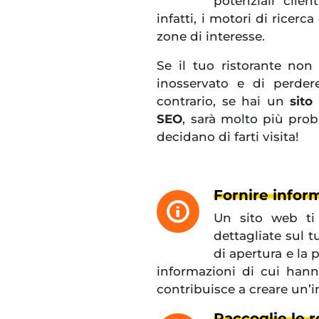
potenziali clien
infatti, i motori di ricerc
zone di interesse.
Se il tuo ristorante non
inosservato e di perdere
contrario, se hai un
sito
SEO
, sarà molto più proba
decidano di farti visita!
Fornire infor
Un sito web ti o
dettagliate sul t
di apertura e la 
informazioni di cui ha
contribuisce a creare un’i
Raccoglie le r