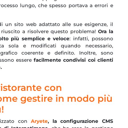
rocesso lungo, che spesso portava a errori e
 di un sito web adattato alle sue esigenze, il
 riuscito a risolvere questo problema!
Ora la
lto più semplice e veloce
: infatti, possono
lta sola e modificati quando necessario,
afico coerente e definito. Inoltre, sono
ossono essere
facilmente condivisi coi clienti
.
ristorante con
ome gestire in modo più
!
lizzato con
Aryete
, la configurazione CMS