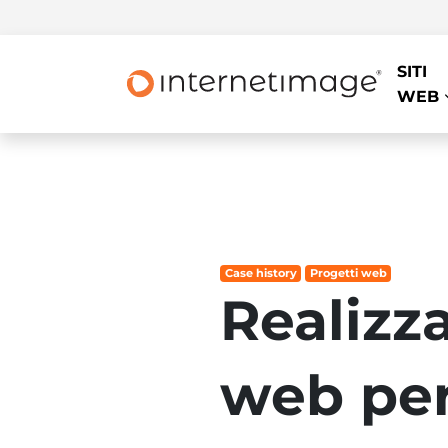
SITI
WEB
Case history
Progetti web
Realizz
web per