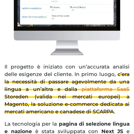
Il progetto è iniziato con un’accurata analisi
delle esigenze del cliente. In primo luogo,
c’era
la necessità di passare agevolmente da una
lingua a un’altra e dalla
piattaforma SaaS
Storeden (valida nei mercati europei) a
Magento, la soluzione e-commerce dedicata ai
mercati americano e canadese di SCARPA
.
La tecnologia per la
pagina di selezione lingua
e nazione
è stata sviluppata con
Next JS
e