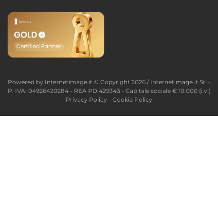
Powered by
Internetimage.it
© Copyright 2026 / Internetimage.it Srl -
P. IVA: 04926420284 - REA PD 429343 - Capitale sociale € 10.000 (i.v.)
Privacy Policy
-
Cookie Policy