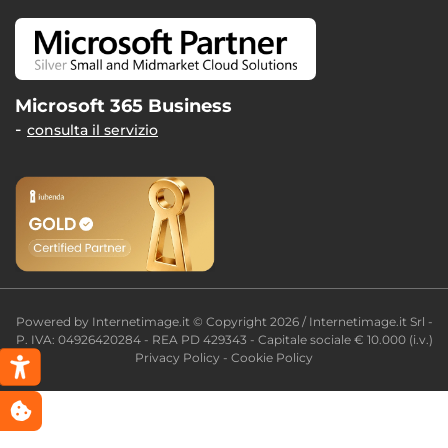
Microsoft 365 Business
consulta il servizio
Powered by
Internetimage.it
© Copyright 2026 / Internetimage.it Srl -
P. IVA: 04926420284 - REA PD 429343 - Capitale sociale € 10.000 (i.v.)
Privacy Policy
-
Cookie Policy