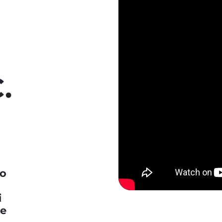
.
co
i
 e