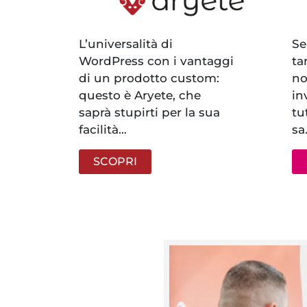
L’universalità di
Se
WordPress con i vantaggi
ta
di un prodotto custom:
no
questo è Aryete, che
in
saprà stupirti per la sua
tu
facilità…
sa
SCOPRI