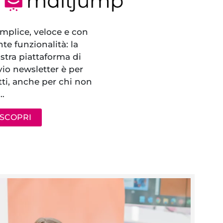
mplice, veloce e con
nte funzionalità: la
stra piattaforma di
vio newsletter è per
tti, anche per chi non
…
SCOPRI