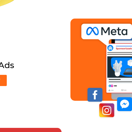
Ads
'