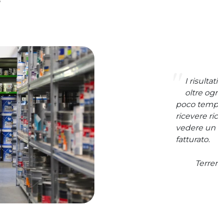
e
I risulta
oltre og
poco tempo
ricevere ri
vedere un 
fatturato.
Terren