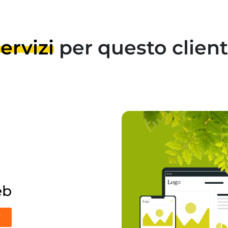
ervizi
per questo clien
eb
'