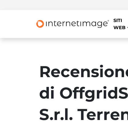
SITI
WEB
Recension
di Offgrid
S.r.l. Terre