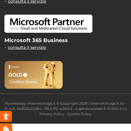
consulta il servizio
Microsoft 365 Business
consulta il servizio
Powered by
Internetimage.it
© Copyright 2026 / Internetimage.it Srl -
P. IVA: 04926420284 - REA PD 429343 - Capitale sociale € 10.000 (i.v.)
Privacy Policy
-
Cookie Policy